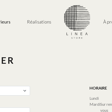
rieurs
Réalisations
À p
TER
HORAIRE
Lundi
Mardi
Sur re
vous