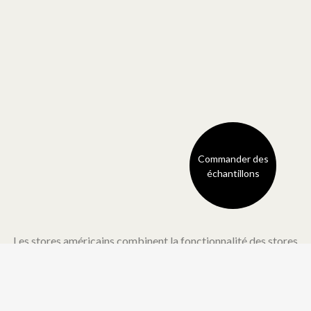
Commander des
échantillons
Les stores américains combinent la fonctionnalité des stores
enrouleurs et la douceur d’un tissu pour rideaux. Ils offrent un
look robuste mais dégagent néanmoins une touche de
tranquillité et un design attachant. Le tissu se fronce
perpendiculairement en formant des courbes aériennes et