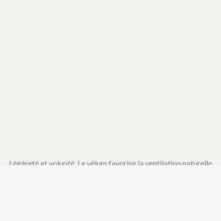
Légèreté et volupté. Le vélum favorise la ventilation naturelle
tout en assurant une protection solaire agréable pour vos
espace extérieurs. A l’image des pergolas, chaque vélum
s’adapte à vos besoins et spécialités de vos extérieurs.
Toujours confectionnés sur-mesure, les vélums sont conçus