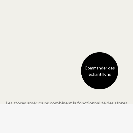
Commander des
échantillons
Les stores américains combinent la fonctionnalité des stores
enrouleurs et la douceur d’un tissu pour rideaux. Ils offrent un
look robuste mais dégagent néanmoins une touche de
tranquillité et un design attachant. Le tissu se fronce
perpendiculairement en formant des courbes aériennes et