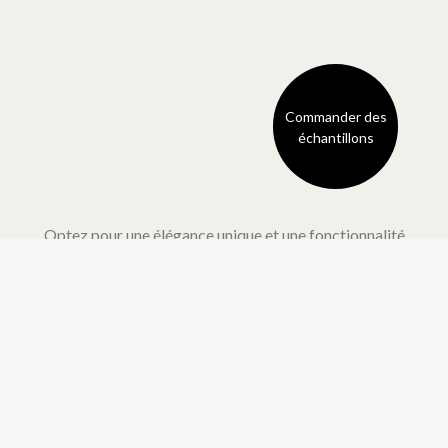
Commander des
échantillons
Optez pour une élégance unique et une fonctionnalité
indéniable. Ces stores se composent de lamelles en tissu qui
flottent entre deux voiles. Ceci permet d’obtenir une vaste
régulation de la lumière et un rayonnement intemporel ainsi
qu’une vue parfaite et claire vers l’extérieur. Leur design
rappelle le flux organique du design japonais. Les stores
silhouettes assurent également une délicate isolation
acoustique et thermique. En outre, le filtre UV protège votre
sol et vos meubles contre la décoloration par le soleil tout en