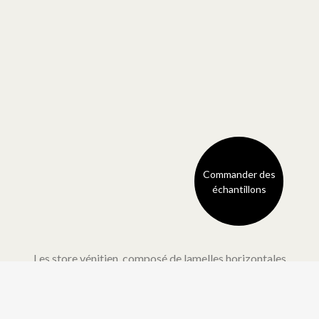
Commander des
échantillons
Les store vénitien, composé de lamelles horizontales
mobiles, vous permet de maîtriser à la perfection l’ombre et
la lumière. Vous pouvez déterminer le degré d’intimité que
vous souhaitez à tout moment de la journée.